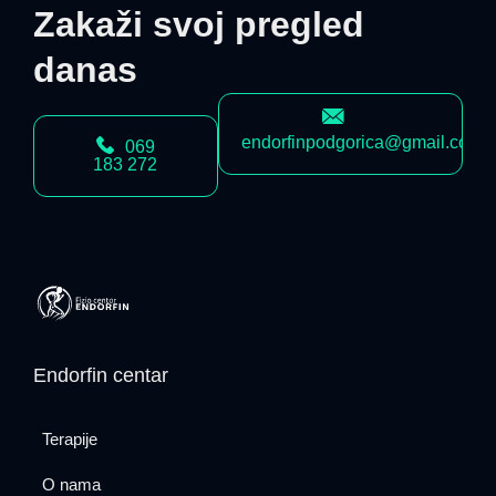
Zakaži svoj pregled
danas
endorfinpodgorica@gmail.com
069
183 272
Endorfin centar
Terapije
O nama