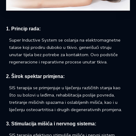
1. Princip rada:
Super Inductive System se oslanja na elektromagnetne
talase koji prodiru duboko u tkivo, generišući struju
unutar tijela bez potrebe za kontaktom. Ovo podstiče
regeneracione i reparativne procese unutar tkiva.
2. Širok spektar primjena:
SIS terapija se primjenjuje u liječenju različitih stanja kao
što su bolovi u leđima, rehabilitacija poslije povreda,
tretiranje mišićnih spazama i oslabljenih mišića, kao i u
liječenju osteoartritisa i drugih degenerativnih promjena.
3. Stimulacija mišića i nervnog sistema:
SIS terapija efektivno stimuliše mišiće i nervni sistem,