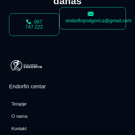
danas
endorfinpodgorica@gmail.com
067
747 222
Endorfin centar
Terapije
O nama
Kontakt